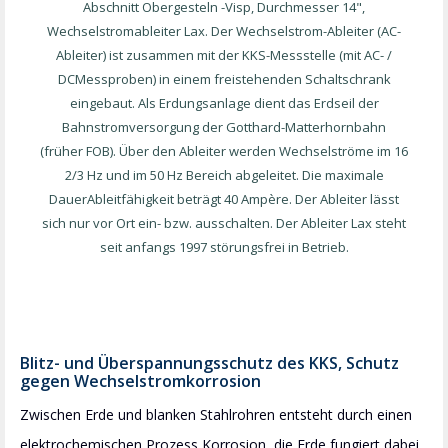
Abschnitt Obergesteln -Visp, Durchmesser 14",
Wechselstromableiter Lax. Der Wechselstrom-Ableiter (AC-
Ableiter) ist zusammen mit der KKS-Messstelle (mit AC- /
DCMessproben) in einem freistehenden Schaltschrank
eingebaut. Als Erdungsanlage dient das Erdseil der
Bahnstromversorgung der Gotthard-Matterhornbahn
(früher FOB). Über den Ableiter werden Wechselströme im 16
2/3 Hz und im 50 Hz Bereich abgeleitet. Die maximale
DauerAbleitfähigkeit beträgt 40 Ampère. Der Ableiter lässt
sich nur vor Ort ein- bzw. ausschalten. Der Ableiter Lax steht
seit anfangs 1997 störungsfrei in Betrieb.
Blitz- und Überspannungsschutz des KKS, Schutz
gegen Wechselstromkorrosion
Zwischen Erde und blanken Stahlrohren entsteht durch einen
elektrochemischen Prozess Korrosion, die Erde fungiert dabei