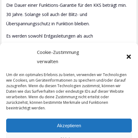
Die Dauer einer Funktions-Garantie für den KKS beträgt min.
30 Jahre. Solange soll auch der Blitz- und
Überspannungsschutz in Funktion bleiben.
Es werden sowohl Erdgasleitungen als auch
Trinkwasserleitungen kathodisch geschützt.
Cookie-Zustimmung
LEUTRON sorgt dafür, dass der KKS dauerhaft in
verwalten
Funktion bleibt und somit die Korrosion keine Chance
Um dir ein optimales Erlebnis zu bieten, verwenden wir Technologien
bekommt!
wie Cookies, um Geräteinformationen zu speichern und/oder darauf
zuzugreifen. Wenn du diesen Technologien zustimmst, können wir
Daten wie das Surfverhalten oder eindeutige IDs auf dieser Website
verarbeiten. Wenn du deine Zustimmung nicht erteilst oder
zurückziehst, können bestimmte Merkmale und Funktionen
beeinträchtigt werden.
Project
navigation
ZURÜCK
Akzeptieren
Design trifft Funktion
Previous
project: