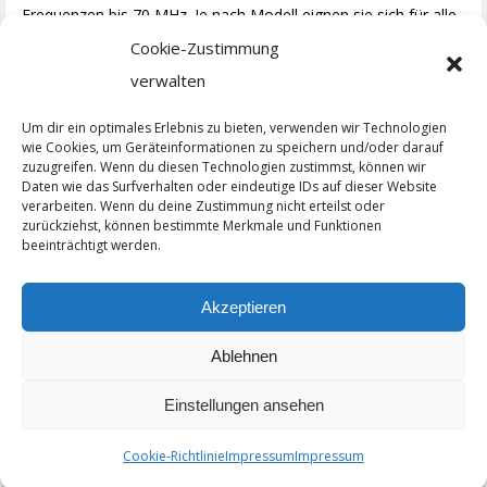
Frequenzen bis 70 MHz. Je nach Modell eignen sie sich für alle
Cookie-Zustimmung
Schnittstellen ab LPZ 0B. Alle Typen sind nach IEC 61643-21
verwalten
geprüft und entsprechen der Schutzart IP 20 nach IEC 60529
sowie der Brandschutzklasse V0 nach UL 94.
Um dir ein optimales Erlebnis zu bieten, verwenden wir Technologien
wie Cookies, um Geräteinformationen zu speichern und/oder darauf
zuzugreifen. Wenn du diesen Technologien zustimmst, können wir
Daten wie das Surfverhalten oder eindeutige IDs auf dieser Website
verarbeiten. Wenn du deine Zustimmung nicht erteilst oder
zurückziehst, können bestimmte Merkmale und Funktionen
Project
beeinträchtigt werden.
navigation
ZURÜCK
Outsourcing für Blitzableiter am Fraunhofer
Previous
Akzeptieren
Institut
project:
Ablehnen
NÄCHSTES
Swissgas – Blitzschutz im Rhonetal
Next
Einstellungen ansehen
project:
Copyright 2020 - LEUTRON, Leinfelden-Echterdingen.
Cookie-Richtlinie
Impressum
Impressum
Impressum