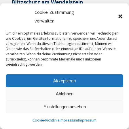
Blitzschutz am Wendelstein
17. August 2017
Cookie-Zustimmung
Bewährte Technik widersteht Blitzen von über 100
verwalten
Kiloampere Trotz Blitz kein Donnerwetter: Spezielles
Blitzschutzkonzept verhindert, dass Wetterstationen
Um dir ein optimales Erlebnis zu bieten, verwenden wir Technologien
wie Cookies, um Geräteinformationen zu speichern und/oder darauf
selbst dem Wetter zum Opfer fallen Damit wir…
zuzugreifen. Wenn du diesen Technologien zustimmst, können wir
Daten wie das Surfverhalten oder eindeutige IDs auf dieser Website
Mehr lesen...
verarbeiten. Wenn du deine Zustimmung nicht erteilst oder
zurückziehst, können bestimmte Merkmale und Funktionen
beeinträchtigt werden.
Copyright 2020 - LEUTRON, Leinfelden-Echterdingen.
Akzeptieren
Impressum
Ablehnen
Einstellungen ansehen
Cookie-Richtlinie
Impressum
Impressum